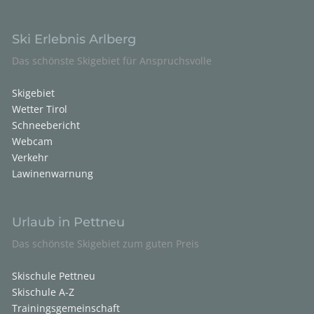
Ski Erlebnis Arlberg
Das schönste Skigebiet für Anspruchsvolle
Skigebiet
Wetter Tirol
Schneebericht
Webcam
Verkehr
Lawinenwarnung
Urlaub in Pettneu
Das schönste Skigebiet zum guten Preis
Skischule Pettneu
Skischule A-Z
Trainingsgemeinschaft