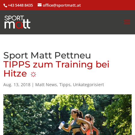
+43 5448 8435
office@sportmatt.at
Sport Matt Pettneu
TIPPS zum Training bei
Hitze ☼
Aug. 13, 2018
|
Matt News
,
Tipps
,
Unkategorisiert