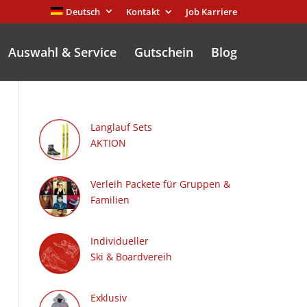
Deutsch
Kontakt
Job Karriere
Auswahl & Service
Gutschein
Blog
Langlauf Sets
AKTION
Verleih Packete für Gruppen &
Familien
Individueller
Ski & Boardvereih
Exklusiv