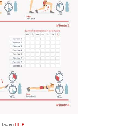
erladen
HIER