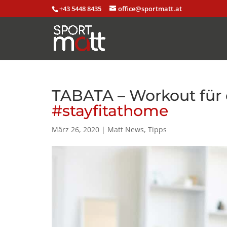
+43 5448 8435
office@sportmatt.at
TABATA – Workout für
#stayfitathome
März 26, 2020
|
Matt News
,
Tipps