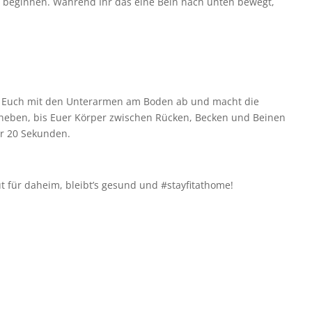
 beginnen. Während Ihr das eine Bein nach unten bewegt,
tzt Euch mit den Unterarmen am Boden ab und macht die
nheben, bis Euer Körper zwischen Rücken, Becken und Beinen
für 20 Sekunden.
für daheim, bleibt’s gesund und #stayfitathome!