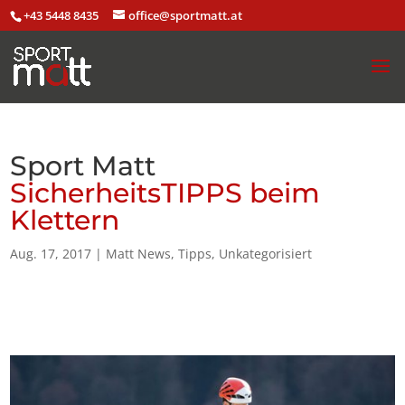
+43 5448 8435
office@sportmatt.at
Sport Matt
SicherheitsTIPPS beim
Klettern
Aug. 17, 2017
|
Matt News
,
Tipps
,
Unkategorisiert