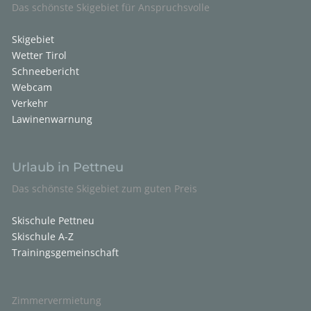
Das schönste Skigebiet für Anspruchsvolle
Skigebiet
Wetter Tirol
Schneebericht
Webcam
Verkehr
Lawinenwarnung
Urlaub in Pettneu
Das schönste Skigebiet zum guten Preis
Skischule Pettneu
Skischule A-Z
Trainingsgemeinschaft
Zimmervermietung