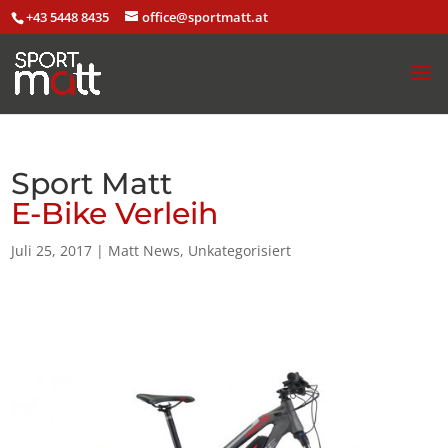
+43 5448 8435
office@sportmatt.at
Sport Matt
E-Bike Verleih
Juli 25, 2017
|
Matt News
,
Unkategorisiert