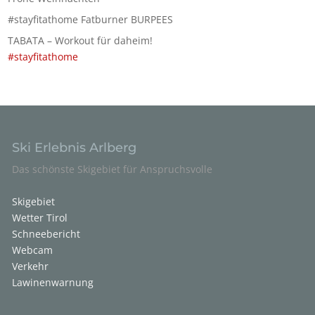
#stayfitathome Fatburner BURPEES
TABATA – Workout für daheim!
#stayfitathome
Ski Erlebnis Arlberg
Das schönste Skigebiet für Anspruchsvolle
Skigebiet
Wetter Tirol
Schneebericht
Webcam
Verkehr
Lawinenwarnung