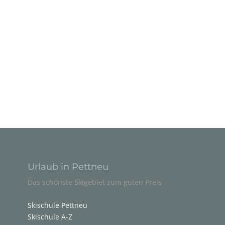
Urlaub in Pettneu
Das schönste Skigebiet zum guten Preis
Skischule Pettneu
Skischule A-Z