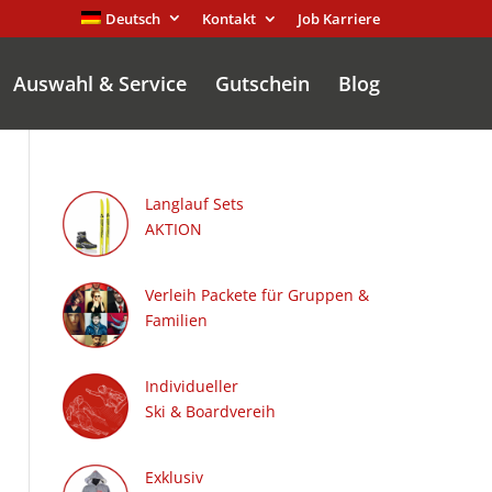
Deutsch
Kontakt
Job Karriere
Auswahl & Service
Gutschein
Blog
Langlauf Sets
AKTION
Verleih Packete für Gruppen &
Familien
Individueller
Ski & Boardvereih
Exklusiv