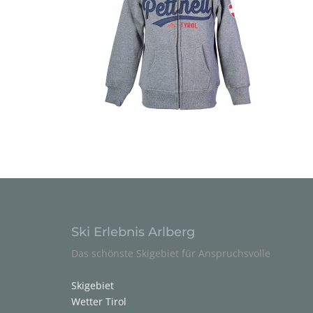
Ski Erlebnis Arlberg
Das schönste Skigebiet für Anspruchsvolle
Skigebiet
Wetter Tirol