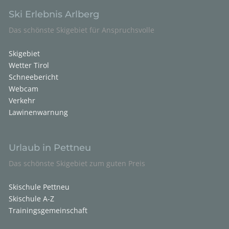
Ski Erlebnis Arlberg
Das schönste Skigebiet für Anspruchsvolle
Skigebiet
Wetter Tirol
Schneebericht
Webcam
Verkehr
Lawinenwarnung
Urlaub in Pettneu
Das schönste Skigebiet zum guten Preis
Skischule Pettneu
Skischule A-Z
Trainingsgemeinschaft