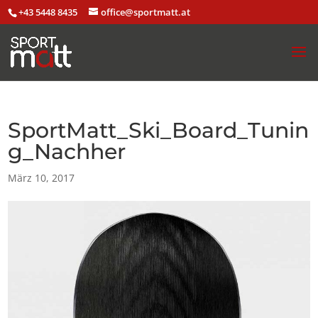
+43 5448 8435
office@sportmatt.at
SportMatt_Ski_Board_Tunin
g_Nachher
März 10, 2017