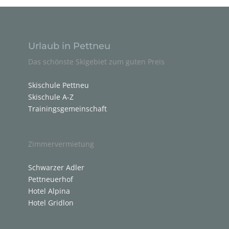
Urlaub in Pettneu
Das schönste Skigebiet zum guten Preis
Skischule Pettneu
Skischule A-Z
Trainingsgemeinschaft
Zimmervermietung
Schwarzer Adler
Pettneuerhof
Hotel Alpina
Hotel Gridlon