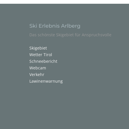
Ski Erlebnis Arlberg
Das schönste Skigebiet für Anspruchsvolle
Skigebiet
Wetter Tirol
Schneebericht
Webcam
Verkehr
Lawinenwarnung