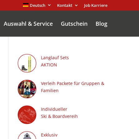
Deutsch
Kontakt
Job Karriere
Auswahl & Service
Gutschein
Blog
Langlauf Sets
AKTION
Verleih Packete für Gruppen &
Familien
Individueller
Ski & Boardvereih
Exklusiv