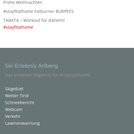
Frohe Weihnachten
#stayfitathome Fatburner BURPEES
TABATA – Workout für daheim!
#stayfitathome
Ski Erlebnis Arlberg
Das schönste Skigebiet für Anspruchsvolle
Skigebiet
Wetter Tirol
Schneebericht
Webcam
Verkehr
Lawinenwarnung