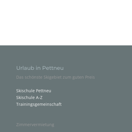
Urlaub in Pettneu
Das schönste Skigebiet zum guten Preis
Skischule Pettneu
Skischule A-Z
Trainingsgemeinschaft
Zimmervermietung