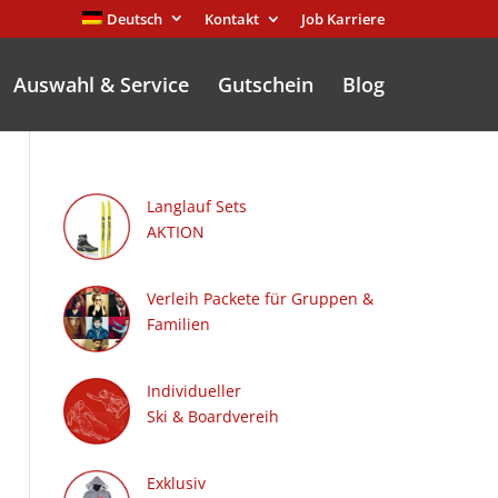
Deutsch
Kontakt
Job Karriere
Auswahl & Service
Gutschein
Blog
Langlauf Sets
AKTION
Verleih Packete für Gruppen &
Familien
Individueller
Ski & Boardvereih
Exklusiv