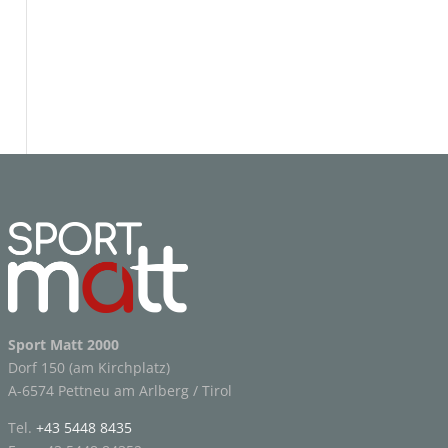
Sport Matt 2000
Dorf 150 (am Kirchplatz)
A-6574 Pettneu am Arlberg / Tirol
Tel.
+43 5448 8435