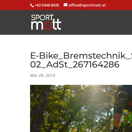
+43 5448 8435
office@sportmatt.at
E-Bike_Bremstechnik_
02_AdSt_267164286
Mai 29, 2019